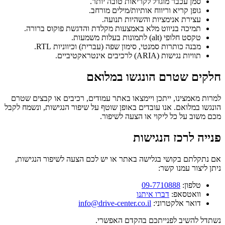
סמן עכבר מוגדל לקריאות טובה יותר.
גופן קריא וריווח אותיות/מילים מורחב.
עצירת אנימציות והשהיות תנועה.
תמיכה בניווט מלא באמצעות מקלדת והדגשת פוקוס ברורה.
טקסט חלופי (alt) לתמונות בעלות משמעות.
מבנה כותרות סמנטי, סימון שפה (עברית) וכיווניות RTL.
תוויות נגישות (ARIA) לרכיבים אינטראקטיביים.
חלקים שטרם הונגשו במלואם
למרות מאמצינו, ייתכן ויימצאו באתר עמודים, רכיבים או קבצים שטרם
הונגשו במלואם. אנו עובדים באופן שוטף על שיפור הנגישות, ונשמח לקבל
מכם משוב על כל ליקוי או הצעה לשיפור.
פנייה לרכז הנגישות
אם נתקלתם בקושי בגלישה באתר או יש לכם הצעה לשיפור הנגישות,
ניתן ליצור עמנו קשר:
טלפון:
09-7710888
וואטסאפ:
דברו איתנו
דואר אלקטרוני:
info@drive-center.co.il
נשתדל להשיב לפנייתכם בהקדם האפשרי.