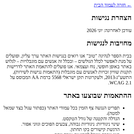
← חזרה לעמוד הבית
הצהרת נגישות
עודכן לאחרונה: יוני 2026
מחויבות לנגישות
בבית הספר לנהיגה "טוב" אנו רואים בנגישות האתר ערך עליון, ופועלים
על מנת לאפשר לכלל הגולשים – ובכלל זה אנשים עם מוגבלויות – לגלוש
באתר באופן חופשי, נוח ועצמאי. אנו פועלים להתאמת האתר לדרישות
תקנות שוויון זכויות לאנשים עם מוגבלות (התאמות נגישות לשירות),
התשע"ג-2013, ולעקרונות תקן ישראלי 5568 ברמת AA המבוסס על
WCAG 2.1.
ההתאמות שבוצעו באתר
תפריט הנגשה צף הזמין בכל עמודי האתר (כפתור עגול בצד שמאל
למטה).
הגדלה והקטנה של גודל הטקסט.
שינוי ניגודיות: ניגודיות גבוהה, צבעים הפוכים וגווני אפור.
הדגשת קישורים בקו תחתון.