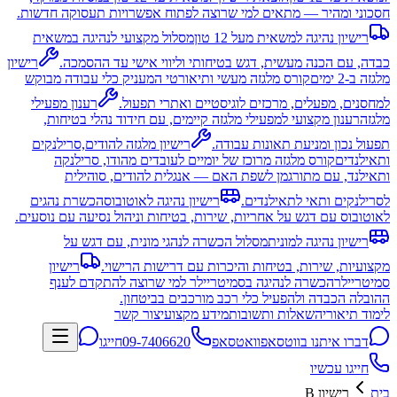
חסכוני ומהיר — מתאים למי שרוצה לפתוח אפשרויות תעסוקה חדשות.
רישיון נהיגה למשאית מעל 12 טון
מסלול מקצועי לנהיגה במשאית
כבדה, עם הכנה מעשית, דגש בטיחותי וליווי אישי עד ההסמכה.
רישיון
מלגזה ב-2 ימים
קורס מלגזה מעשי ותיאורטי המעניק כלי עבודה מבוקש
למחסנים, מפעלים, מרכזים לוגיסטיים ואתרי תפעול.
רענון מפעילי
מלגזה
רענון מקצועי למפעילי מלגזה קיימים, עם חידוד נהלי בטיחות,
תפעול נכון ומניעת תאונות עבודה.
רישיון מלגזה להודים,סרילנקים
ותאילנדים
קורס מלגזה מרוכז של יומיים לעובדים מהודו, סרילנקה
ותאילנד, עם מתורגמן לשפת האם — אנגלית להודים, סוהילית
לסרילנקים ותאי לתאילנדים.
רישיון נהיגה לאוטובוס
הכשרת נהגים
לאוטובוס עם דגש על אחריות, שירות, בטיחות וניהול נסיעה עם נוסעים.
רישיון נהיגה למונית
מסלול הכשרה לנהגי מונית, עם דגש על
מקצועיות, שירות, בטיחות והיכרות עם דרישות הרישוי.
רישיון
סמיטריילר
הכשרה לנהיגה בסמיטריילר למי שרוצה להתקדם לענף
ההובלה הכבדה ולהפעיל כלי רכב מורכבים בביטחון.
לימוד תיאוריה
שאלות ותשובות
מידע מקצועי
צור קשר
דברו איתנו בווטסאפ
וואטסאפ
09-7406620
חייגו
חייגו עכשיו
בית
רישיון B