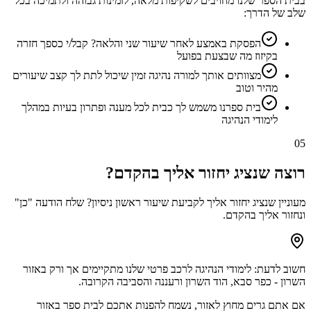
בבית הספר שלנו מחויבים לשקיפות מלאה, לזמינות גבוהה ולתמיכה בכל
שלב של הדרך:
הפסקת באמצע לאחר שיעור שני והלאה? קבל/י כספך חזרה
בקיזוז מה שבצעת בפועל
מצוותים אותך למורה נהיגה זמין שיכול לתת לך קצב שיעורים
מהיר וטוב
בית ספרנו משמש לך כבית לכל מענה ופתרון בעיות במהלך
לימודי הנהיגה
05
רוצה שנציג יחזור אליך בהקדם?
מעוניין שנציג יחזור אליך לקביעת שיעור ראשון ניסיון? שלח הודעה "כן"
ונחזור אליך בהקדם.
חשוב לדעת: לימודי הנהיגה לרכב פרטי שלנו מתקיימים אך ורק באזור
השרון -
כפר סבא, הוד השרון ורעננה
והסביבה הקרובה.
אם אתם גרים מחוץ לאזור, נשמח להפנות אתכם לבית ספר באזור