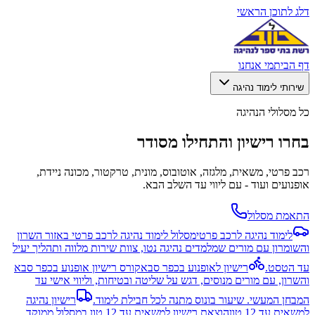
דלג לתוכן הראשי
דף הבית
מי אנחנו
שירותי לימוד נהיגה
כל מסלולי הנהיגה
בחרו רישיון והתחילו מסודר
רכב פרטי, משאית, מלגזה, אוטובוס, מונית, טרקטור, מכונה ניידת,
אופנועים ועוד - עם ליווי עד השלב הבא.
התאמת מסלול
לימוד נהיגה לרכב פרטי
מסלול לימוד נהיגה לרכב פרטי באזור השרון
והשומרון עם מורים שמלמדים נהיגה נטו, צוות שירות מלווה ותהליך יעיל
עד הטסט.
רישיון לאופנוע בכפר סבא
קורס רישיון אופנוע בכפר סבא
והשרון, עם מורים מנוסים, דגש על שליטה ובטיחות, וליווי אישי עד
המבחן המעשי. שיעור בונוס מתנה לכל חבילת לימוד.
רישיון נהיגה
למשאית עד 12 טון
הוצאת רישיון למשאית עד 12 טון במסלול ממוקד,