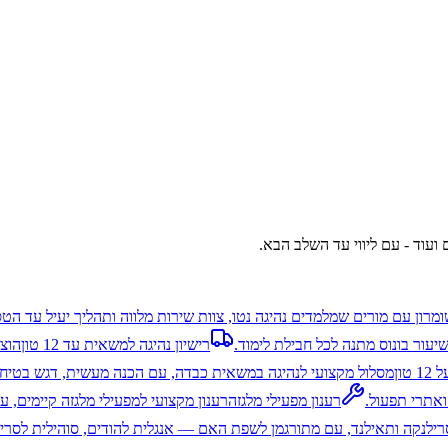
 ועוד - עם ליווי עד השלב הבא.
ומרון עם מורים שמלמדים נהיגה נטו, צוות שירות מלווה ותהליך יעיל עד הט
יעור בונוס מתנה לכל חבילת לימוד.
רישיון נהיגה למשאית עד 12 טון
טון
מסלול מקצועי לנהיגה במשאית כבדה, עם הכנה מעשית, דגש בטיחות
ואתרי תפעול.
רענון מפעילי מלגזה
רענון מקצועי למפעילי מלגזה קיימים, ע
 סרילנקה ותאילנד, עם מתורגמן לשפת האם — אנגלית להודים, סוהילית לסרי