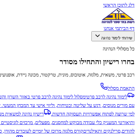
דלג לתוכן הראשי
דף הבית
מי אנחנו
שירותי לימוד נהיגה
כל מסלולי הנהיגה
בחרו רישיון והתחילו מסודר
רכב פרטי, משאית, מלגזה, אוטובוס, מונית, טרקטור, מכונה ניידת, אופנועים
התאמת מסלול
לימוד נהיגה לרכב פרטי
מסלול לימוד נהיגה לרכב פרטי באזור השרון והש
עם מורים מנוסים, דגש על שליטה ובטיחות, וליווי אישי עד המבחן המעשי. ש
למי שרוצה לפתוח אפשרויות תעסוקה חדשות.
רישיון נהיגה למשאית מעל 12 
ותיאורטי המעניק כלי עבודה מבוקש למחסנים, מפעלים, מרכזים לוגיסטיים 
להודים,סרילנקים ותאילנדים
קורס מלגזה מרוכז של יומיים לעובדים מהודו,