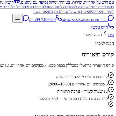
עם דגש על אחריות, שירות, בטיחות וניהול נסיעה עם נוסעים.
רישיון נה
בסמיטריילר למי שרוצה להתקדם לענף ההובלה הכבדה ולהפעיל כלי רכב מו
לימוד תיאוריה
שאלות ותשובות
מידע מקצועי
צור קשר
דברו איתנו בווטסאפ
וואטסאפ
09-7406620
חייגו
חייגו עכשיו
בית
הכנה למבחן
הכנה למבחן
קורס תיאוריה
קורס תיאוריה פרונטלי במכללה בכפר סבא. 3 מפגשים יום אחרי יום, 12 שעות לימוד, כולל ערכת לימוד. מחיר 750 ₪; לסוגרים חבילת רכב פרטי — 350 ₪ בלבד.
קורס פרונטלי במכללה בכפר סבא
3 מפגשים יום אחרי יום (16:00–20:00)
12 שעות לימוד + ערכת תיאוריה
750 ₪; עם חבילת רכב פרטי — 350 ₪ בלבד