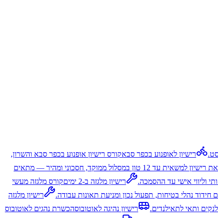
סט.
רישיון לאופנוע בכפר סבא
קורס רישיון אופנוע בכפר סבא והשרון,
הוצאת רישיון למשאית עד 12 טון במסלול ממוקד, חסכוני ומהיר — מתאים
י וליווי אישי עד ההסמכה.
רישיון מלגזה ב-2 ימים
קורס מלגזה מעשי
ם חידוד נהלי בטיחות, תפעול נכון ומניעת תאונות עבודה.
רישיון מלגזה
לנקים ותאי לתאילנדים.
רישיון נהיגה לאוטובוס
הכשרת נהגים לאוטובוס