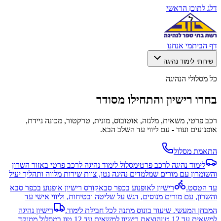
דלג לתוכן הראשי
דף הבית
מי אנחנו
שירותי לימוד נהיגה
כל מסלולי הנהיגה
בחרו רישיון והתחילו מסודר
רכב פרטי, משאית, מלגזה, אוטובוס, מונית, טרקטור, מכונה ניידת,
אופנועים ועוד - עם ליווי עד השלב הבא.
התאמת מסלול
לימוד נהיגה לרכב פרטי
מסלול לימוד נהיגה לרכב פרטי באזור השרון
והשומרון עם מורים שמלמדים נהיגה נטו, צוות שירות מלווה ותהליך יעיל
עד הטסט.
רישיון לאופנוע בכפר סבא
קורס רישיון אופנוע בכפר סבא
והשרון, עם מורים מנוסים, דגש על שליטה ובטיחות, וליווי אישי עד
המבחן המעשי. שיעור בונוס מתנה לכל חבילת לימוד.
רישיון נהיגה
למשאית עד 12 טון
הוצאת רישיון למשאית עד 12 טון במסלול ממוקד,