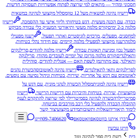
חסכוני ומהיר — מתאים למי שרוצה לפתוח אפשרויות תעסוקה חדשות.
רישיון נהיגה למשאית מעל 12 טון
מסלול מקצועי לנהיגה במשאית
כבדה, עם הכנה מעשית, דגש בטיחותי וליווי אישי עד ההסמכה.
רישיון
מלגזה ב-2 ימים
קורס מלגזה מעשי ותיאורטי המעניק כלי עבודה מבוקש
למחסנים, מפעלים, מרכזים לוגיסטיים ואתרי תפעול.
רענון מפעילי
מלגזה
רענון מקצועי למפעילי מלגזה קיימים, עם חידוד נהלי בטיחות,
תפעול נכון ומניעת תאונות עבודה.
רישיון מלגזה להודים,סרילנקים
ותאילנדים
קורס מלגזה מרוכז של יומיים לעובדים מהודו, סרילנקה
ותאילנד, עם מתורגמן לשפת האם — אנגלית להודים, סוהילית
לסרילנקים ותאי לתאילנדים.
רישיון נהיגה לאוטובוס
הכשרת נהגים
לאוטובוס עם דגש על אחריות, שירות, בטיחות וניהול נסיעה עם נוסעים.
רישיון נהיגה למונית
מסלול הכשרה לנהגי מונית, עם דגש על
מקצועיות, שירות, בטיחות והיכרות עם דרישות הרישוי.
רישיון
סמיטריילר
הכשרה לנהיגה בסמיטריילר למי שרוצה להתקדם לענף
ההובלה הכבדה ולהפעיל כלי רכב מורכבים בביטחון.
לימוד תיאוריה
שאלות ותשובות
מידע מקצועי
צור קשר
דברו איתנו בווטסאפ
וואטסאפ
09-7406620
חייגו
חייגו עכשיו
בית
רשת בית ספר לנהיגה טוב