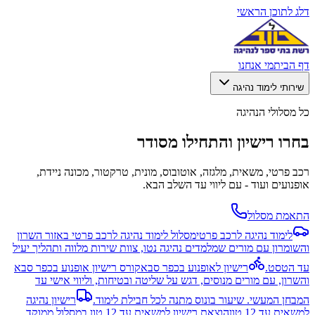
דלג לתוכן הראשי
דף הבית
מי אנחנו
שירותי לימוד נהיגה
כל מסלולי הנהיגה
בחרו רישיון והתחילו מסודר
רכב פרטי, משאית, מלגזה, אוטובוס, מונית, טרקטור, מכונה ניידת,
אופנועים ועוד - עם ליווי עד השלב הבא.
התאמת מסלול
לימוד נהיגה לרכב פרטי
מסלול לימוד נהיגה לרכב פרטי באזור השרון
והשומרון עם מורים שמלמדים נהיגה נטו, צוות שירות מלווה ותהליך יעיל
עד הטסט.
רישיון לאופנוע בכפר סבא
קורס רישיון אופנוע בכפר סבא
והשרון, עם מורים מנוסים, דגש על שליטה ובטיחות, וליווי אישי עד
המבחן המעשי. שיעור בונוס מתנה לכל חבילת לימוד.
רישיון נהיגה
למשאית עד 12 טון
הוצאת רישיון למשאית עד 12 טון במסלול ממוקד,