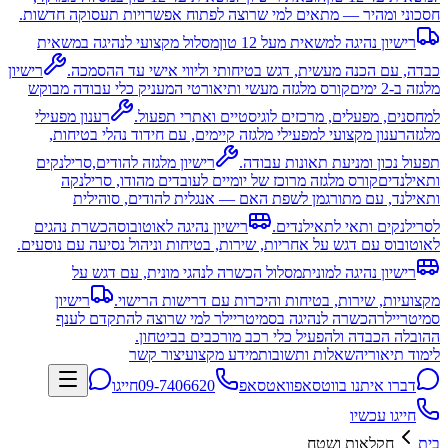
חסכוני ומהיר — מתאים למי שרוצה לפתוח אפשרויות תעסוקה חדשות.
רישיון נהיגה למשאית מעל 12 טון
מסלול מקצועי לנהיגה במשאית
כבדה, עם הכנה מעשית, דגש בטיחותי וליווי אישי עד ההסמכה.
רישיון
מלגזה ב-2 ימים
קורס מלגזה מעשי ותיאורטי המעניק כלי עבודה מבוקש
למחסנים, מפעלים, מרכזים לוגיסטיים ואתרי תפעול.
רענון מפעילי
מלגזה
רענון מקצועי למפעילי מלגזה קיימים, עם חידוד נהלי בטיחות,
תפעול נכון ומניעת תאונות עבודה.
רישיון מלגזה להודים,סרילנקים
ותאילנדים
קורס מלגזה מרוכז של יומיים לעובדים מהודו, סרילנקה
ותאילנד, עם מתורגמן לשפת האם — אנגלית להודים, סוהילית
לסרילנקים ותאי לתאילנדים.
רישיון נהיגה לאוטובוס
הכשרת נהגים
לאוטובוס עם דגש על אחריות, שירות, בטיחות וניהול נסיעה עם נוסעים.
רישיון נהיגה למונית
מסלול הכשרה לנהגי מונית, עם דגש על
מקצועיות, שירות, בטיחות והיכרות עם דרישות הרישוי.
רישיון
סמיטריילר
הכשרה לנהיגה בסמיטריילר למי שרוצה להתקדם לענף
ההובלה הכבדה ולהפעיל כלי רכב מורכבים בביטחון.
לימוד תיאוריה
שאלות ותשובות
מידע מקצועי
צור קשר
דברו איתנו בווטסאפ
וואטסאפ
09-7406620
חייגו
חייגו עכשיו
בית
חקלאות ושטח