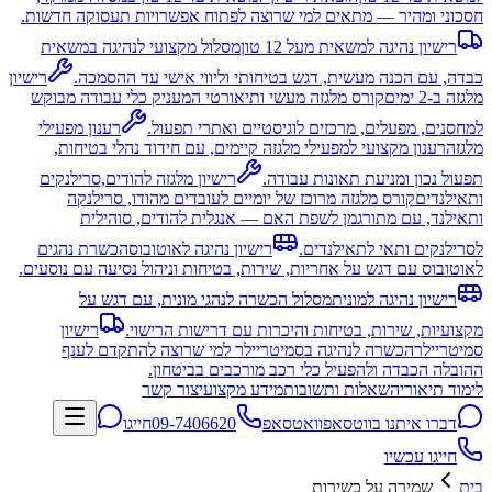
חסכוני ומהיר — מתאים למי שרוצה לפתוח אפשרויות תעסוקה חדשות.
רישיון נהיגה למשאית מעל 12 טון
מסלול מקצועי לנהיגה במשאית
כבדה, עם הכנה מעשית, דגש בטיחותי וליווי אישי עד ההסמכה.
רישיון
מלגזה ב-2 ימים
קורס מלגזה מעשי ותיאורטי המעניק כלי עבודה מבוקש
למחסנים, מפעלים, מרכזים לוגיסטיים ואתרי תפעול.
רענון מפעילי
מלגזה
רענון מקצועי למפעילי מלגזה קיימים, עם חידוד נהלי בטיחות,
תפעול נכון ומניעת תאונות עבודה.
רישיון מלגזה להודים,סרילנקים
ותאילנדים
קורס מלגזה מרוכז של יומיים לעובדים מהודו, סרילנקה
ותאילנד, עם מתורגמן לשפת האם — אנגלית להודים, סוהילית
לסרילנקים ותאי לתאילנדים.
רישיון נהיגה לאוטובוס
הכשרת נהגים
לאוטובוס עם דגש על אחריות, שירות, בטיחות וניהול נסיעה עם נוסעים.
רישיון נהיגה למונית
מסלול הכשרה לנהגי מונית, עם דגש על
מקצועיות, שירות, בטיחות והיכרות עם דרישות הרישוי.
רישיון
סמיטריילר
הכשרה לנהיגה בסמיטריילר למי שרוצה להתקדם לענף
ההובלה הכבדה ולהפעיל כלי רכב מורכבים בביטחון.
לימוד תיאוריה
שאלות ותשובות
מידע מקצועי
צור קשר
דברו איתנו בווטסאפ
וואטסאפ
09-7406620
חייגו
חייגו עכשיו
בית
שמירה על כשירות