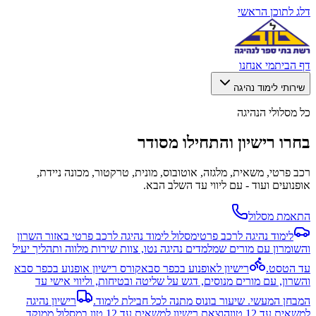
דלג לתוכן הראשי
דף הבית
מי אנחנו
שירותי לימוד נהיגה
כל מסלולי הנהיגה
בחרו רישיון והתחילו מסודר
רכב פרטי, משאית, מלגזה, אוטובוס, מונית, טרקטור, מכונה ניידת,
אופנועים ועוד - עם ליווי עד השלב הבא.
התאמת מסלול
לימוד נהיגה לרכב פרטי
מסלול לימוד נהיגה לרכב פרטי באזור השרון
והשומרון עם מורים שמלמדים נהיגה נטו, צוות שירות מלווה ותהליך יעיל
עד הטסט.
רישיון לאופנוע בכפר סבא
קורס רישיון אופנוע בכפר סבא
והשרון, עם מורים מנוסים, דגש על שליטה ובטיחות, וליווי אישי עד
המבחן המעשי. שיעור בונוס מתנה לכל חבילת לימוד.
רישיון נהיגה
למשאית עד 12 טון
הוצאת רישיון למשאית עד 12 טון במסלול ממוקד,