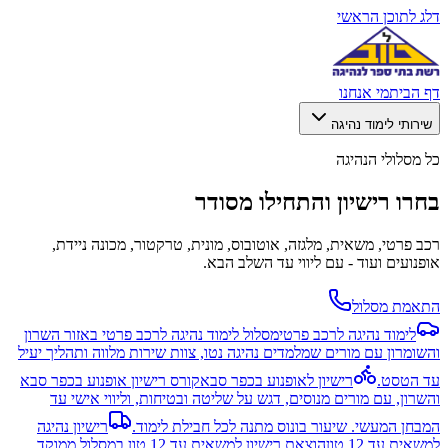
דלג לתוכן הראשי
דף הבית
מי אנחנו
שירותי לימוד נהיגה
כל מסלולי הנהיגה
בחרו רישיון והתחילו מסודר
רכב פרטי, משאית, מלגזה, אוטובוס, מונית, טרקטור, מכונה ניידת,
אופנועים ועוד - עם ליווי עד השלב הבא.
התאמת מסלול
לימוד נהיגה לרכב פרטי
מסלול לימוד נהיגה לרכב פרטי באזור השרון
והשומרון עם מורים שמלמדים נהיגה נטו, צוות שירות מלווה ותהליך יעיל
עד הטסט.
רישיון לאופנוע בכפר סבא
קורס רישיון אופנוע בכפר סבא
והשרון, עם מורים מנוסים, דגש על שליטה ובטיחות, וליווי אישי עד
המבחן המעשי. שיעור בונוס מתנה לכל חבילת לימוד.
רישיון נהיגה
למשאית עד 12 טון
הוצאת רישיון למשאית עד 12 טון במסלול ממוקד,