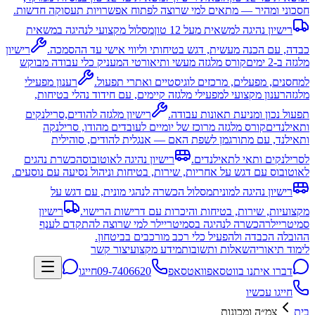
חסכוני ומהיר — מתאים למי שרוצה לפתוח אפשרויות תעסוקה חדשות.
רישיון נהיגה למשאית מעל 12 טון
מסלול מקצועי לנהיגה במשאית
כבדה, עם הכנה מעשית, דגש בטיחותי וליווי אישי עד ההסמכה.
רישיון
מלגזה ב-2 ימים
קורס מלגזה מעשי ותיאורטי המעניק כלי עבודה מבוקש
למחסנים, מפעלים, מרכזים לוגיסטיים ואתרי תפעול.
רענון מפעילי
מלגזה
רענון מקצועי למפעילי מלגזה קיימים, עם חידוד נהלי בטיחות,
תפעול נכון ומניעת תאונות עבודה.
רישיון מלגזה להודים,סרילנקים
ותאילנדים
קורס מלגזה מרוכז של יומיים לעובדים מהודו, סרילנקה
ותאילנד, עם מתורגמן לשפת האם — אנגלית להודים, סוהילית
לסרילנקים ותאי לתאילנדים.
רישיון נהיגה לאוטובוס
הכשרת נהגים
לאוטובוס עם דגש על אחריות, שירות, בטיחות וניהול נסיעה עם נוסעים.
רישיון נהיגה למונית
מסלול הכשרה לנהגי מונית, עם דגש על
מקצועיות, שירות, בטיחות והיכרות עם דרישות הרישוי.
רישיון
סמיטריילר
הכשרה לנהיגה בסמיטריילר למי שרוצה להתקדם לענף
ההובלה הכבדה ולהפעיל כלי רכב מורכבים בביטחון.
לימוד תיאוריה
שאלות ותשובות
מידע מקצועי
צור קשר
דברו איתנו בווטסאפ
וואטסאפ
09-7406620
חייגו
חייגו עכשיו
בית
צמ״ה ומכונות