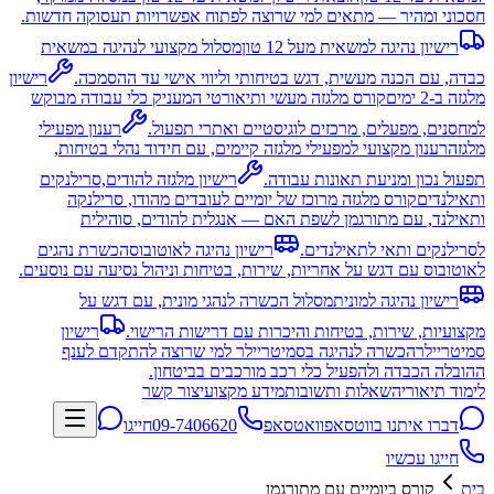
חסכוני ומהיר — מתאים למי שרוצה לפתוח אפשרויות תעסוקה חדשות.
רישיון נהיגה למשאית מעל 12 טון
מסלול מקצועי לנהיגה במשאית
כבדה, עם הכנה מעשית, דגש בטיחותי וליווי אישי עד ההסמכה.
רישיון
מלגזה ב-2 ימים
קורס מלגזה מעשי ותיאורטי המעניק כלי עבודה מבוקש
למחסנים, מפעלים, מרכזים לוגיסטיים ואתרי תפעול.
רענון מפעילי
מלגזה
רענון מקצועי למפעילי מלגזה קיימים, עם חידוד נהלי בטיחות,
תפעול נכון ומניעת תאונות עבודה.
רישיון מלגזה להודים,סרילנקים
ותאילנדים
קורס מלגזה מרוכז של יומיים לעובדים מהודו, סרילנקה
ותאילנד, עם מתורגמן לשפת האם — אנגלית להודים, סוהילית
לסרילנקים ותאי לתאילנדים.
רישיון נהיגה לאוטובוס
הכשרת נהגים
לאוטובוס עם דגש על אחריות, שירות, בטיחות וניהול נסיעה עם נוסעים.
רישיון נהיגה למונית
מסלול הכשרה לנהגי מונית, עם דגש על
מקצועיות, שירות, בטיחות והיכרות עם דרישות הרישוי.
רישיון
סמיטריילר
הכשרה לנהיגה בסמיטריילר למי שרוצה להתקדם לענף
ההובלה הכבדה ולהפעיל כלי רכב מורכבים בביטחון.
לימוד תיאוריה
שאלות ותשובות
מידע מקצועי
צור קשר
דברו איתנו בווטסאפ
וואטסאפ
09-7406620
חייגו
חייגו עכשיו
בית
קורס ביומיים עם מתורגמן