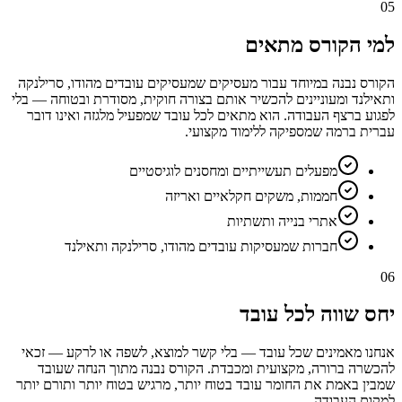
05
למי הקורס מתאים
הקורס נבנה במיוחד עבור מעסיקים שמעסיקים עובדים מהודו, סרילנקה
ותאילנד ומעוניינים להכשיר אותם בצורה חוקית, מסודרת ובטוחה — בלי
לפגוע ברצף העבודה. הוא מתאים לכל עובד שמפעיל מלגזה ואינו דובר
עברית ברמה שמספיקה ללימוד מקצועי.
מפעלים תעשייתיים ומחסנים לוגיסטיים
חממות, משקים חקלאיים ואריזה
אתרי בנייה ותשתיות
חברות שמעסיקות עובדים מהודו, סרילנקה ותאילנד
06
יחס שווה לכל עובד
אנחנו מאמינים שכל עובד — בלי קשר למוצא, לשפה או לרקע — זכאי
להכשרה ברורה, מקצועית ומכבדת. הקורס נבנה מתוך הנחה שעובד
שמבין באמת את החומר עובד בטוח יותר, מרגיש בטוח יותר ותורם יותר
למקום העבודה.