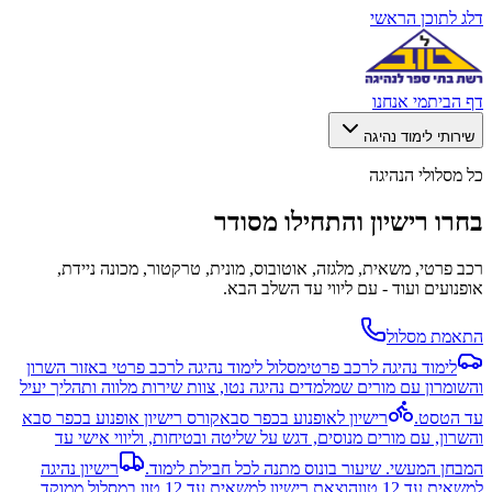
דלג לתוכן הראשי
דף הבית
מי אנחנו
שירותי לימוד נהיגה
כל מסלולי הנהיגה
בחרו רישיון והתחילו מסודר
רכב פרטי, משאית, מלגזה, אוטובוס, מונית, טרקטור, מכונה ניידת,
אופנועים ועוד - עם ליווי עד השלב הבא.
התאמת מסלול
לימוד נהיגה לרכב פרטי
מסלול לימוד נהיגה לרכב פרטי באזור השרון
והשומרון עם מורים שמלמדים נהיגה נטו, צוות שירות מלווה ותהליך יעיל
עד הטסט.
רישיון לאופנוע בכפר סבא
קורס רישיון אופנוע בכפר סבא
והשרון, עם מורים מנוסים, דגש על שליטה ובטיחות, וליווי אישי עד
המבחן המעשי. שיעור בונוס מתנה לכל חבילת לימוד.
רישיון נהיגה
למשאית עד 12 טון
הוצאת רישיון למשאית עד 12 טון במסלול ממוקד,