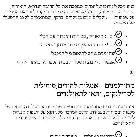
בנינו מסלול מרוכז של יומיים שמכסה את כל החומר הנדרש: תיאוריה,
היכרות עם המלגזה, תרגול מעשי והכנה למבחן. במקום לפזר את הלימוד
על שבועות — מקבלים ימים ממוקדים, ברצף, שמתאימים לקצב התפעולי
של המעסיק.
יום 1: תיאוריה, בטיחות והיכרות עם הכלי
יום 2: תרגול מעשי, תמרון, מבחן והסמכה
לוח זמנים גמיש לתיאום מול המפעל
אפשרות לקבוצות סגורות בבית הספר או באתר הלקוח
03
מתורגמנים - אנגלית להודים,סוהילית
לסרילנקים, ותאי לתאילנדים
אנחנו עובדים עם מתורגמנים מקצועיים שמכירים את עולם המונחים של
מלגזות ובטיחות בעבודה. הדגש המרכזי שלנו הוא על השפות אנגלית
להודים ולכל מי שדובר אנגלית, סוהילית לסרילנקים, ותאי לעובדים
התאילנדים.
מתורגמן לאנגלית — לעובדים מהודו