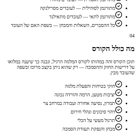
מתורגמן לסוהילית — לעובדים מסרילנקה
מתורגמן לתאי — לעובדים מתאילנד
כל ההסברים, השאלות והמבחן — בשפת האם של העובד
04
מה כולל הקורס
תוכן הקורס זהה במהותו לקורס המלגזה הרגיל, ונבנה כך שיענה במלואו
על דרישות החוק וההסמכה — רק שהוא ניתן בקצב מרוכז ובשפה
שהעובד מבין.
חוקי בטיחות והפעלת מלגזה
יציבות מטען, הרמה והורדה נכונה
תמרון, נסיעה אחורה ועבודה במרחב צר
זיהוי סיכונים ונהלי חירום
תרגול מעשי על הכלי
מבחן והנפקת תעודת הסמכה