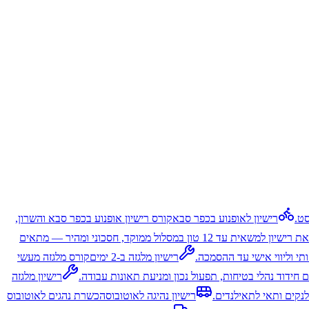
סט.
רישיון לאופנוע בכפר סבא
קורס רישיון אופנוע בכפר סבא והשרון,
הוצאת רישיון למשאית עד 12 טון במסלול ממוקד, חסכוני ומהיר — מתאים
י וליווי אישי עד ההסמכה.
רישיון מלגזה ב-2 ימים
קורס מלגזה מעשי
ם חידוד נהלי בטיחות, תפעול נכון ומניעת תאונות עבודה.
רישיון מלגזה
לנקים ותאי לתאילנדים.
רישיון נהיגה לאוטובוס
הכשרת נהגים לאוטובוס