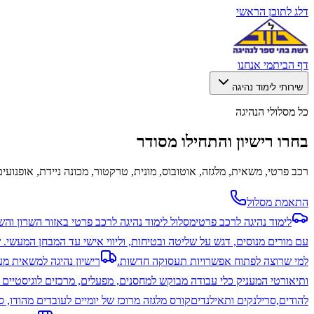
דלג לתוכן הראשי
דף הבית
מי אנחנו
שירותי לימוד נהיגה
כל מסלולי הנהיגה
בחרו רישיון והתחילו מסודר
רכב פרטי, משאית, מלגזה, אוטובוס, מונית, טרקטור, מכונה ניידת, אופנועים
התאמת מסלול
לימוד נהיגה לרכב פרטי
מסלול לימוד נהיגה לרכב פרטי באזור השרון והש
עם מורים מנוסים, דגש על שליטה ובטיחות, וליווי אישי עד המבחן המעשי. ש
למי שרוצה לפתוח אפשרויות תעסוקה חדשות.
רישיון נהיגה למשאית מעל 12 
ותיאורטי המעניק כלי עבודה מבוקש למחסנים, מפעלים, מרכזים לוגיסטיים 
להודים,סרילנקים ותאילנדים
קורס מלגזה מרוכז של יומיים לעובדים מהודו,