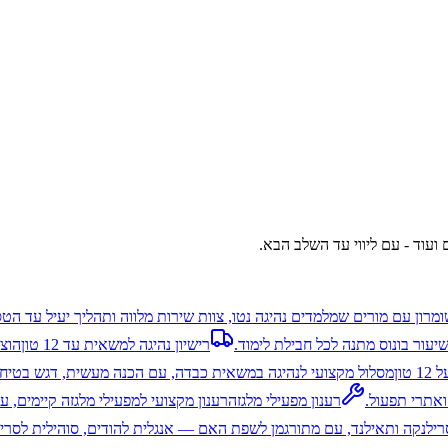
 ועוד - עם ליווי עד השלב הבא.
ומרון עם מורים שמלמדים נהיגה נטו, צוות שירות מלווה ותהליך יעיל עד הט
יעור בונוס מתנה לכל חבילת לימוד.
רישיון נהיגה למשאית עד 12 טון
טון
מסלול מקצועי לנהיגה במשאית כבדה, עם הכנה מעשית, דגש בטיחות
ואתרי תפעול.
רענון מפעילי מלגזה
רענון מקצועי למפעילי מלגזה קיימים, ע
 סרילנקה ותאילנד, עם מתורגמן לשפת האם — אנגלית להודים, סוהילית לסרי