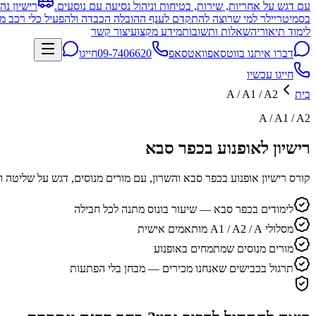
עם דגש על אחריות, שירות, בטיחות וניהול נסיעה עם נוסעים.
רישיון נה
בסמיטריילר למי שרוצה להתקדם לענף ההובלה הכבדה ולהפעיל כלי רכב מו
לימוד תיאוריה
שאלות ותשובות
מידע מקצועי
צור קשר
דברו איתנו בווטסאפ
וואטסאפ
09-7406620
חייגו
חייגו עכשיו
בית
A / A1 / A2
A / A1 / A2
רישיון לאופנוע בכפר סבא
קורס רישיון אופנוע בכפר סבא והשרון, עם מורים מנוסים, דגש על שליטה וב
לימודים בכפר סבא — שיעור בונוס מתנה לכל חבילה
מסלולי A1 / A2 / A מותאמים אישית
מורים מנוסים שמתמחים באופנוע
תרגול בכבישים שאנחנו מכירים — מבחן בלי הפתעות