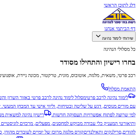
דלג לתוכן הראשי
דף הבית
מי אנחנו
שירותי לימוד נהיגה
כל מסלולי הנהיגה
בחרו רישיון והתחילו מסודר
רכב פרטי, משאית, מלגזה, אוטובוס, מונית, טרקטור, מכונה ניידת, אופנועים
התאמת מסלול
לימוד נהיגה לרכב פרטי
מסלול לימוד נהיגה לרכב פרטי באזור השרון והש
עם מורים מנוסים, דגש על שליטה ובטיחות, וליווי אישי עד המבחן המעשי. ש
למי שרוצה לפתוח אפשרויות תעסוקה חדשות.
רישיון נהיגה למשאית מעל 12 
ותיאורטי המעניק כלי עבודה מבוקש למחסנים, מפעלים, מרכזים לוגיסטיים 
להודים,סרילנקים ותאילנדים
קורס מלגזה מרוכז של יומיים לעובדים מהודו,