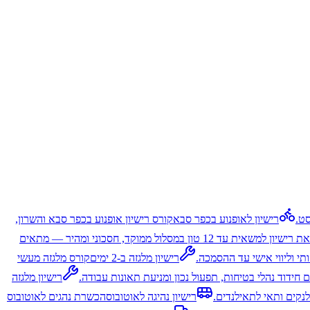
סט.
רישיון לאופנוע בכפר סבא
קורס רישיון אופנוע בכפר סבא והשרון,
הוצאת רישיון למשאית עד 12 טון במסלול ממוקד, חסכוני ומהיר — מתאים
י וליווי אישי עד ההסמכה.
רישיון מלגזה ב-2 ימים
קורס מלגזה מעשי
ם חידוד נהלי בטיחות, תפעול נכון ומניעת תאונות עבודה.
רישיון מלגזה
לנקים ותאי לתאילנדים.
רישיון נהיגה לאוטובוס
הכשרת נהגים לאוטובוס