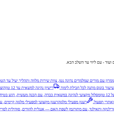
 ועוד - עם ליווי עד השלב הבא.
ומרון עם מורים שמלמדים נהיגה נטו, צוות שירות מלווה ותהליך יעיל עד הט
יעור בונוס מתנה לכל חבילת לימוד.
רישיון נהיגה למשאית עד 12 טון
טון
מסלול מקצועי לנהיגה במשאית כבדה, עם הכנה מעשית, דגש בטיחות
ואתרי תפעול.
רענון מפעילי מלגזה
רענון מקצועי למפעילי מלגזה קיימים, ע
 סרילנקה ותאילנד, עם מתורגמן לשפת האם — אנגלית להודים, סוהילית לסרי