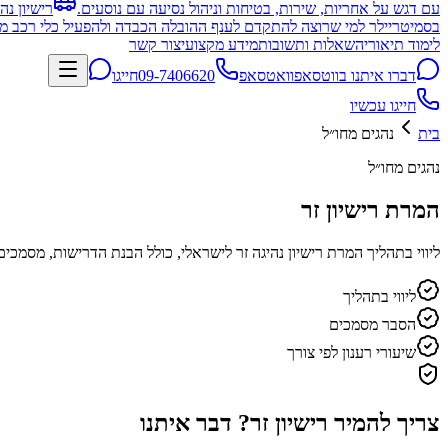
עם דגש על אחריות, שירות, בטיחות וניהול נסיעה עם נוסעים.
רישיון נה
בסמיטריילר למי שרוצה להתקדם לענף ההובלה הכבדה ולהפעיל כלי רכב מו
לימוד תיאוריה
שאלות ותשובות
מידע מקצועי
צור קשר
דברו איתנו בווטסאפ
וואטסאפ
09-7406620
חייגו
חייגו עכשיו
בית
נהגים מחו״ל
נהגים מחו״ל
המרת רישיון זר
ליווי בתהליך המרת רישיון נהיגה זר לישראלי, כולל הבנת הדרישות, מסמכים
ליווי בתהליך
הסבר מסמכים
שיעורי רענון לפי צורך
צריך להמיר רישיון זר? דבר איתנו