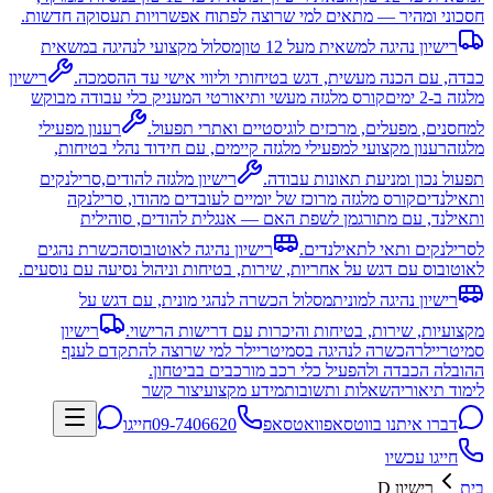
חסכוני ומהיר — מתאים למי שרוצה לפתוח אפשרויות תעסוקה חדשות.
רישיון נהיגה למשאית מעל 12 טון
מסלול מקצועי לנהיגה במשאית
כבדה, עם הכנה מעשית, דגש בטיחותי וליווי אישי עד ההסמכה.
רישיון
מלגזה ב-2 ימים
קורס מלגזה מעשי ותיאורטי המעניק כלי עבודה מבוקש
למחסנים, מפעלים, מרכזים לוגיסטיים ואתרי תפעול.
רענון מפעילי
מלגזה
רענון מקצועי למפעילי מלגזה קיימים, עם חידוד נהלי בטיחות,
תפעול נכון ומניעת תאונות עבודה.
רישיון מלגזה להודים,סרילנקים
ותאילנדים
קורס מלגזה מרוכז של יומיים לעובדים מהודו, סרילנקה
ותאילנד, עם מתורגמן לשפת האם — אנגלית להודים, סוהילית
לסרילנקים ותאי לתאילנדים.
רישיון נהיגה לאוטובוס
הכשרת נהגים
לאוטובוס עם דגש על אחריות, שירות, בטיחות וניהול נסיעה עם נוסעים.
רישיון נהיגה למונית
מסלול הכשרה לנהגי מונית, עם דגש על
מקצועיות, שירות, בטיחות והיכרות עם דרישות הרישוי.
רישיון
סמיטריילר
הכשרה לנהיגה בסמיטריילר למי שרוצה להתקדם לענף
ההובלה הכבדה ולהפעיל כלי רכב מורכבים בביטחון.
לימוד תיאוריה
שאלות ותשובות
מידע מקצועי
צור קשר
דברו איתנו בווטסאפ
וואטסאפ
09-7406620
חייגו
חייגו עכשיו
בית
רישיון D