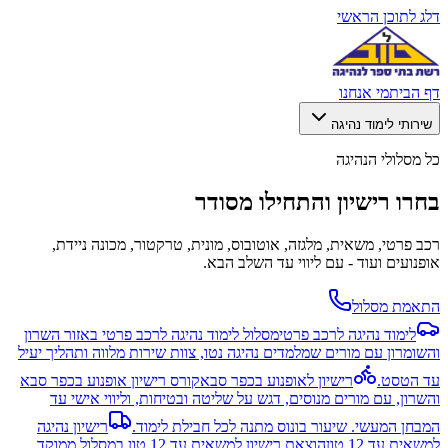
דלג לתוכן הראשי
דף הבית
מי אנחנו
שירותי לימוד נהיגה
כל מסלולי הנהיגה
בחרו רישיון והתחילו מסודר
רכב פרטי, משאית, מלגזה, אוטובוס, מונית, טרקטור, מכונה ניידת,
אופנועים ועוד - עם ליווי עד השלב הבא.
התאמת מסלול
לימוד נהיגה לרכב פרטי
מסלול לימוד נהיגה לרכב פרטי באזור השרון
והשומרון עם מורים שמלמדים נהיגה נטו, צוות שירות מלווה ותהליך יעיל
עד הטסט.
רישיון לאופנוע בכפר סבא
קורס רישיון אופנוע בכפר סבא
והשרון, עם מורים מנוסים, דגש על שליטה ובטיחות, וליווי אישי עד
המבחן המעשי. שיעור בונוס מתנה לכל חבילת לימוד.
רישיון נהיגה
למשאית עד 12 טון
הוצאת רישיון למשאית עד 12 טון במסלול ממוקד,