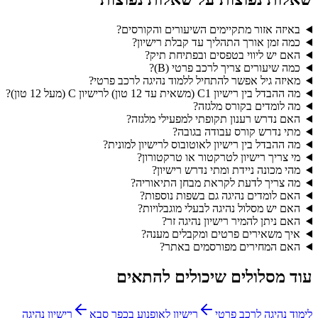
באיזה אזור מתקיימים השיעורים והקורסים?
כמה זמן אורך התהליך עד קבלת רישיון?
האם יש ליווי בטפסים ובפתיחת תיק?
כמה שיעורים צריך לרכב פרטי (B)?
מאיזה גיל אפשר להתחיל ללמוד נהיגה לרכב פרטי?
מה ההבדל בין רישיון C1 (משאית עד 12 טון) לרישיון C (מעל 12 טון)?
מה לומדים בקורס מלגזה?
האם נדרש רענון תקופתי למפעילי מלגזה?
מתי נדרש קורס עבודה בגובה?
מה ההבדל בין רישיון לאוטובוס לרישיון למונית?
מי צריך רישיון לטרקטור או טרקטורון?
מהי מכונה ניידת ומתי נדרש רישיון?
מה צריך לדעת לקראת מבחן התיאוריה?
האם לומדים נהיגה גם בשפות נוספות?
האם יש מסלול נהיגה לבעלי מוגבלויות?
האם ניתן להמיר רישיון נהיגה זר?
איך משאירים פרטים ומקבלים מענה?
האם המחירים מפורסמים באתר?
עוד מסלולים שיכולים להתאים
לימוד נהיגה לרכב פרטי
רישיון לאופנוע בכפר סבא
רישיון נהיגה