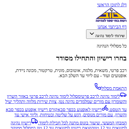
דלג לתוכן הראשי
דף הבית
מי אנחנו
שירותי לימוד נהיגה
כל מסלולי הנהיגה
בחרו רישיון והתחילו מסודר
רכב פרטי, משאית, מלגזה, אוטובוס, מונית, טרקטור, מכונה ניידת,
אופנועים ועוד - עם ליווי עד השלב הבא.
התאמת מסלול
לימוד נהיגה לרכב פרטי
מסלול לימוד נהיגה לרכב פרטי באזור השרון
והשומרון עם מורים שמלמדים נהיגה נטו, צוות שירות מלווה ותהליך יעיל
עד הטסט.
רישיון לאופנוע בכפר סבא
קורס רישיון אופנוע בכפר סבא
והשרון, עם מורים מנוסים, דגש על שליטה ובטיחות, וליווי אישי עד
המבחן המעשי. שיעור בונוס מתנה לכל חבילת לימוד.
רישיון נהיגה
למשאית עד 12 טון
הוצאת רישיון למשאית עד 12 טון במסלול ממוקד,