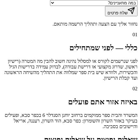
שלח פרטים
נחזור אליך עם הצעה ותהליך הרשמה מותאם.
01
כללי — לפני שמתחילים
לפני שנרשמים לקורס או למסלול נהיגה חשוב להבין מה המטרה (רישיון
ראשון, שדרוג מקצועי או דרישת עבודה), לבדוק עמידה בדרישות הגיל
והכשירות, ולוודא שיש בית ספר שמלווה את התהליך מהשיחה הראשונה
ועד קבלת הרישיון.
02
באיזה אזור אתם פועלים
המשרד והבית ספר ממוקמים ברחוב יוחנן הסנדלר 6 בכפר סבא, ופעילים
בעיקר באזור השרון והשומרון: כפר סבא, הוד השרון, רעננה, אריאל
והיישובים בסביבה.
שאלות נפוצות על
שאלות נפוצות