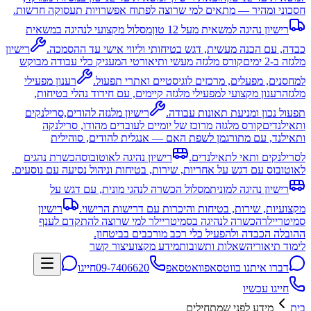
חסכוני ומהיר — מתאים למי שרוצה לפתוח אפשרויות תעסוקה חדשות.
רישיון נהיגה למשאית מעל 12 טון
מסלול מקצועי לנהיגה במשאית
כבדה, עם הכנה מעשית, דגש בטיחותי וליווי אישי עד ההסמכה.
רישיון
מלגזה ב-2 ימים
קורס מלגזה מעשי ותיאורטי המעניק כלי עבודה מבוקש
למחסנים, מפעלים, מרכזים לוגיסטיים ואתרי תפעול.
רענון מפעילי
מלגזה
רענון מקצועי למפעילי מלגזה קיימים, עם חידוד נהלי בטיחות,
תפעול נכון ומניעת תאונות עבודה.
רישיון מלגזה להודים,סרילנקים
ותאילנדים
קורס מלגזה מרוכז של יומיים לעובדים מהודו, סרילנקה
ותאילנד, עם מתורגמן לשפת האם — אנגלית להודים, סוהילית
לסרילנקים ותאי לתאילנדים.
רישיון נהיגה לאוטובוס
הכשרת נהגים
לאוטובוס עם דגש על אחריות, שירות, בטיחות וניהול נסיעה עם נוסעים.
רישיון נהיגה למונית
מסלול הכשרה לנהגי מונית, עם דגש על
מקצועיות, שירות, בטיחות והיכרות עם דרישות הרישוי.
רישיון
סמיטריילר
הכשרה לנהיגה בסמיטריילר למי שרוצה להתקדם לענף
ההובלה הכבדה ולהפעיל כלי רכב מורכבים בביטחון.
לימוד תיאוריה
שאלות ותשובות
מידע מקצועי
צור קשר
דברו איתנו בווטסאפ
וואטסאפ
09-7406620
חייגו
חייגו עכשיו
בית
מידע לפני שמתחילים