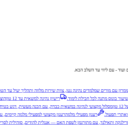
 ועוד - עם ליווי עד השלב הבא.
ומרון עם מורים שמלמדים נהיגה נטו, צוות שירות מלווה ותהליך יעיל עד הט
יעור בונוס מתנה לכל חבילת לימוד.
רישיון נהיגה למשאית עד 12 טון
טון
מסלול מקצועי לנהיגה במשאית כבדה, עם הכנה מעשית, דגש בטיחות
ואתרי תפעול.
רענון מפעילי מלגזה
רענון מקצועי למפעילי מלגזה קיימים, ע
 סרילנקה ותאילנד, עם מתורגמן לשפת האם — אנגלית להודים, סוהילית לסרי