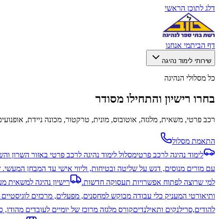
דלג לתוכן הראשי
דף הבית
מי אנחנו
שירותי לימוד נהיגה
כל מסלולי הנהיגה
בחרו רישיון והתחילו מסודר
רכב פרטי, משאית, מלגזה, אוטובוס, מונית, טרקטור, מכונה ניידת, אופנועים
התאמת מסלול
לימוד נהיגה לרכב פרטי
מסלול לימוד נהיגה לרכב פרטי באזור השרון והש
עם מורים מנוסים, דגש על שליטה ובטיחות, וליווי אישי עד המבחן המעשי. ש
למי שרוצה לפתוח אפשרויות תעסוקה חדשות.
רישיון נהיגה למשאית מעל 12 
ותיאורטי המעניק כלי עבודה מבוקש למחסנים, מפעלים, מרכזים לוגיסטיים 
להודים,סרילנקים ותאילנדים
קורס מלגזה מרוכז של יומיים לעובדים מהודו,