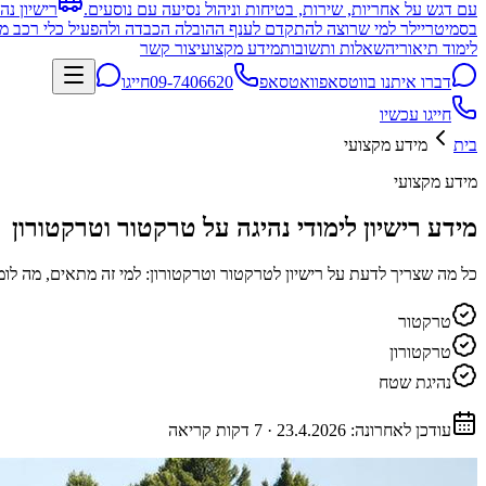
עם דגש על אחריות, שירות, בטיחות וניהול נסיעה עם נוסעים.
רישיון נה
בסמיטריילר למי שרוצה להתקדם לענף ההובלה הכבדה ולהפעיל כלי רכב מו
לימוד תיאוריה
שאלות ותשובות
מידע מקצועי
צור קשר
דברו איתנו בווטסאפ
וואטסאפ
09-7406620
חייגו
חייגו עכשיו
בית
מידע מקצועי
מידע מקצועי
מידע רישיון לימודי נהיגה על טרקטור וטרקטורון
כל מה שצריך לדעת על רישיון לטרקטור וטרקטורון: למי זה מתאים, מה ל
טרקטור
טרקטורון
נהיגת שטח
עודכן לאחרונה:
23.4.2026
·
7 דקות קריאה