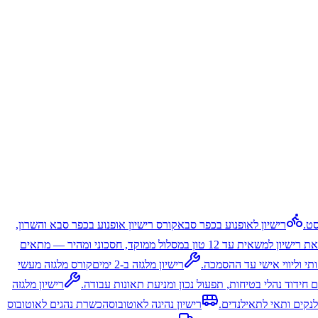
סט.
רישיון לאופנוע בכפר סבא
קורס רישיון אופנוע בכפר סבא והשרון,
הוצאת רישיון למשאית עד 12 טון במסלול ממוקד, חסכוני ומהיר — מתאים
י וליווי אישי עד ההסמכה.
רישיון מלגזה ב-2 ימים
קורס מלגזה מעשי
ם חידוד נהלי בטיחות, תפעול נכון ומניעת תאונות עבודה.
רישיון מלגזה
לנקים ותאי לתאילנדים.
רישיון נהיגה לאוטובוס
הכשרת נהגים לאוטובוס