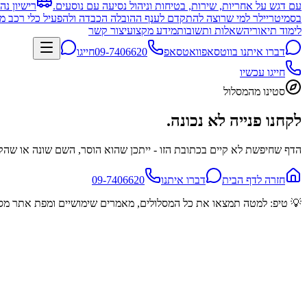
עם דגש על אחריות, שירות, בטיחות וניהול נסיעה עם נוסעים.
רישיון נה
בסמיטריילר למי שרוצה להתקדם לענף ההובלה הכבדה ולהפעיל כלי רכב מו
לימוד תיאוריה
שאלות ותשובות
מידע מקצועי
צור קשר
דברו איתנו בווטסאפ
וואטסאפ
09-7406620
חייגו
חייגו עכשיו
סטינו מהמסלול
לקחנו פנייה לא נכונה.
הדף שחיפשת לא קיים בכתובת הזו - ייתכן שהוא הוסר, השם שונה או שהק
חזרה לדף הבית
דברו איתנו
09-7406620
💡 טיפ: למטה תמצאו את כל המסלולים, מאמרים שימושיים ומפת אתר מ