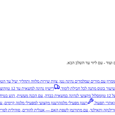
 ועוד - עם ליווי עד השלב הבא.
ומרון עם מורים שמלמדים נהיגה נטו, צוות שירות מלווה ותהליך יעיל עד הט
יעור בונוס מתנה לכל חבילת לימוד.
רישיון נהיגה למשאית עד 12 טון
טון
מסלול מקצועי לנהיגה במשאית כבדה, עם הכנה מעשית, דגש בטיחות
ואתרי תפעול.
רענון מפעילי מלגזה
רענון מקצועי למפעילי מלגזה קיימים, ע
 סרילנקה ותאילנד, עם מתורגמן לשפת האם — אנגלית להודים, סוהילית לסרי