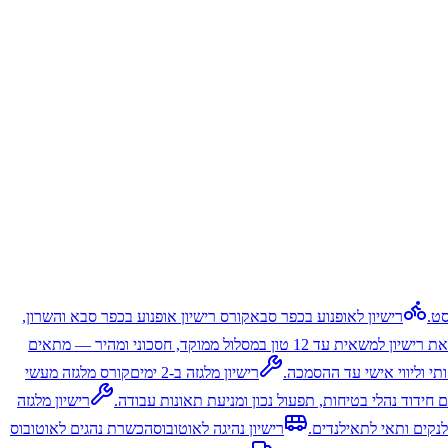
סט.
רישיון לאופנוע בכפר סבא
קורס רישיון אופנוע בכפר סבא והשרון,
הוצאת רישיון למשאית עד 12 טון במסלול ממוקד, חסכוני ומהיר — מתאים
י וליווי אישי עד ההסמכה.
רישיון מלגזה ב-2 ימים
קורס מלגזה מעשי
ם חידוד נהלי בטיחות, תפעול נכון ומניעת תאונות עבודה.
רישיון מלגזה
לנקים ותאי לתאילנדים.
רישיון נהיגה לאוטובוס
הכשרת נהגים לאוטובוס