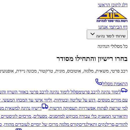
דלג לתוכן הראשי
דף הבית
מי אנחנו
שירותי לימוד נהיגה
כל מסלולי הנהיגה
בחרו רישיון והתחילו מסודר
רכב פרטי, משאית, מלגזה, אוטובוס, מונית, טרקטור, מכונה ניידת, אופנועים
התאמת מסלול
לימוד נהיגה לרכב פרטי
מסלול לימוד נהיגה לרכב פרטי באזור השרון והש
עם מורים מנוסים, דגש על שליטה ובטיחות, וליווי אישי עד המבחן המעשי. ש
למי שרוצה לפתוח אפשרויות תעסוקה חדשות.
רישיון נהיגה למשאית מעל 12 
ותיאורטי המעניק כלי עבודה מבוקש למחסנים, מפעלים, מרכזים לוגיסטיים 
להודים,סרילנקים ותאילנדים
קורס מלגזה מרוכז של יומיים לעובדים מהודו,